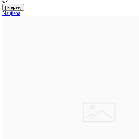
€7
Naujiena