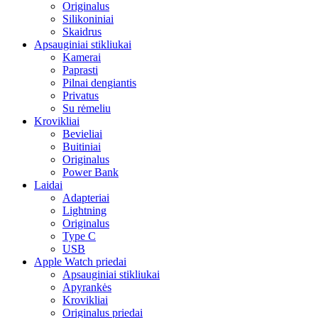
Originalus
Silikoniniai
Skaidrus
Apsauginiai stikliukai
Kamerai
Paprasti
Pilnai dengiantis
Privatus
Su rėmeliu
Krovikliai
Bevieliai
Buitiniai
Originalus
Power Bank
Laidai
Adapteriai
Lightning
Originalus
Type C
USB
Apple Watch priedai
Apsauginiai stikliukai
Apyrankės
Krovikliai
Originalus priedai