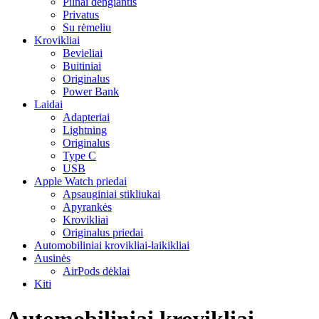
Pilnai dengiantis
Privatus
Su rėmeliu
Krovikliai
Bevieliai
Buitiniai
Originalus
Power Bank
Laidai
Adapteriai
Lightning
Originalus
Type C
USB
Apple Watch priedai
Apsauginiai stikliukai
Apyrankės
Krovikliai
Originalus priedai
Automobiliniai krovikliai-laikikliai
Ausinės
AirPods dėklai
Kiti
Automobiliniai krovikliai-