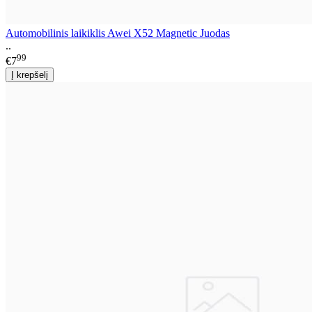
Automobilinis laikiklis Awei X52 Magnetic Juodas
..
99
€7