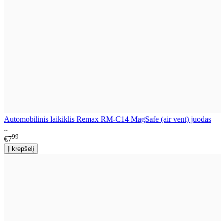
Automobilinis laikiklis Remax RM-C14 MagSafe (air vent) juodas
..
99
€7