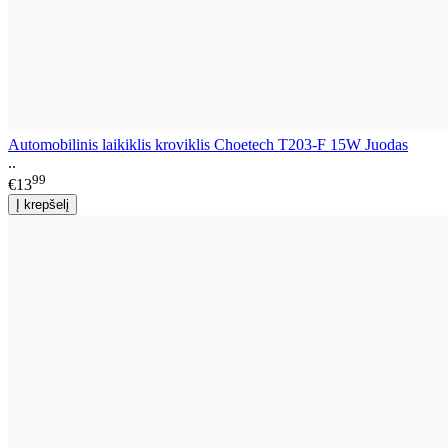
Automobilinis laikiklis kroviklis Choetech T203-F 15W Juodas
..
99
€13