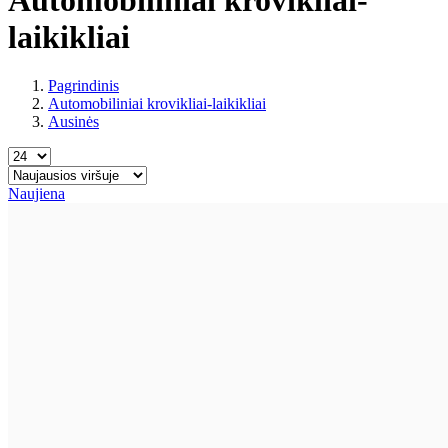
laikikliai
Pagrindinis
Automobiliniai krovikliai-laikikliai
Ausinės
Naujiena