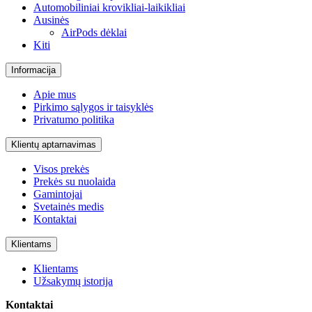
Automobiliniai krovikliai-laikikliai
Ausinės
AirPods dėklai
Kiti
Informacija
Apie mus
Pirkimo sąlygos ir taisyklės
Privatumo politika
Klientų aptarnavimas
Visos prekės
Prekės su nuolaida
Gamintojai
Svetainės medis
Kontaktai
Klientams
Klientams
Užsakymų istorija
Kontaktai