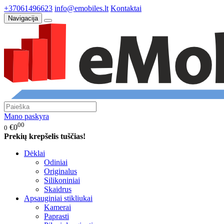
+37061496623
info@emobiles.lt
Kontaktai
Navigacija
Mano paskyra
00
€0
0
Prekių krepšelis tuščias!
Dėklai
Odiniai
Originalus
Silikoniniai
Skaidrus
Apsauginiai stikliukai
Kamerai
Paprasti