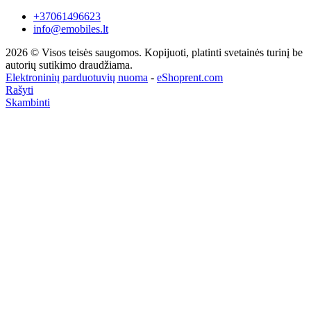
+37061496623
info@emobiles.lt
2026 © Visos teisės saugomos. Kopijuoti, platinti svetainės turinį be
autorių sutikimo draudžiama.
Elektroninių parduotuvių nuoma
-
eShoprent.com
Rašyti
Skambinti