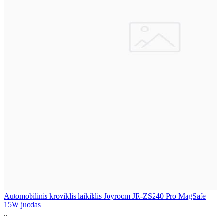
Automobilinis kroviklis laikiklis Joyroom JR-ZS240 Pro MagSafe
15W juodas
..