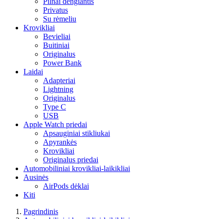
Pilnai dengiantis
Privatus
Su rėmeliu
Krovikliai
Bevieliai
Buitiniai
Originalus
Power Bank
Laidai
Adapteriai
Lightning
Originalus
Type C
USB
Apple Watch priedai
Apsauginiai stikliukai
Apyrankės
Krovikliai
Originalus priedai
Automobiliniai krovikliai-laikikliai
Ausinės
AirPods dėklai
Kiti
Pagrindinis