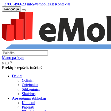
+37061496623
info@emobiles.lt
Kontaktai
Navigacija
Mano paskyra
00
€0
0
Prekių krepšelis tuščias!
Dėklai
Odiniai
Originalus
Silikoniniai
Skaidrus
Apsauginiai stikliukai
Kamerai
Paprasti