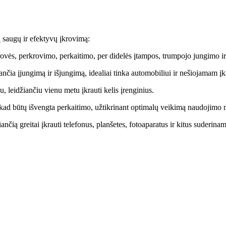
 saugų ir efektyvų įkrovimą:
ovės, perkrovimo, perkaitimo, per didelės įtampos, trumpojo jungimo i
nčia įjungimą ir išjungimą, idealiai tinka automobiliui ir nešiojamam įk
, leidžiančiu vienu metu įkrauti kelis įrenginius.
 kad būtų išvengta perkaitimo, užtikrinant optimalų veikimą naudojimo 
ančią greitai įkrauti telefonus, planšetes, fotoaparatus ir kitus suderina