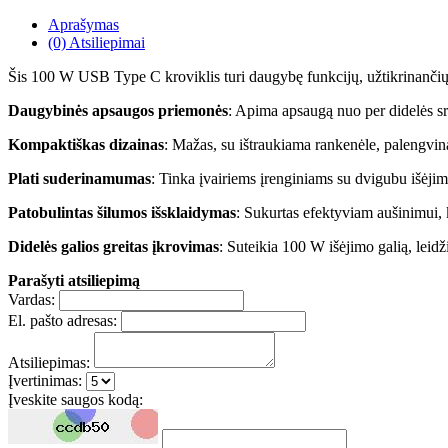
Aprašymas
(0) Atsiliepimai
Šis 100 W USB Type C kroviklis turi daugybę funkcijų, užtikrinančių
Daugybinės apsaugos priemonės
: Apima apsaugą nuo per didelės sr
Kompaktiškas dizainas
: Mažas, su ištraukiama rankenėle, palengvina
Plati suderinamumas
: Tinka įvairiems įrenginiams su dvigubu išėjimu
Patobulintas šilumos išsklaidymas
: Sukurtas efektyviam aušinimui,
Didelės galios greitas įkrovimas
: Suteikia 100 W išėjimo galią, leidži
Parašyti atsiliepimą
Vardas:
El. pašto adresas:
Atsiliepimas:
Įvertinimas:
Įveskite saugos kodą: