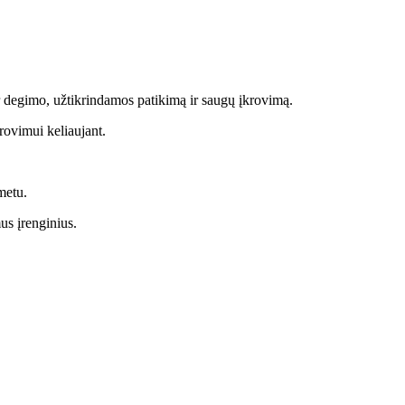
r degimo, užtikrindamos patikimą ir saugų įkrovimą.
rovimui keliaujant.
metu.
mus įrenginius.