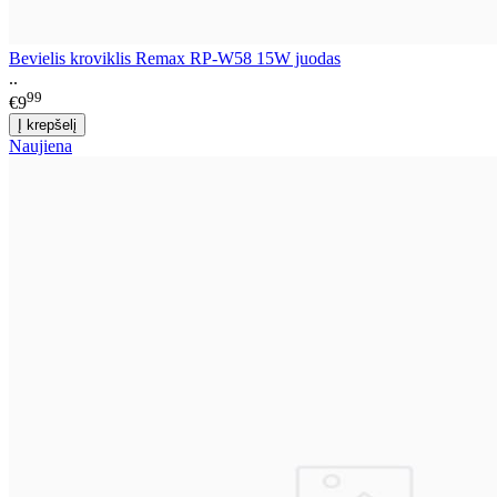
Bevielis kroviklis Remax RP-W58 15W juodas
..
99
€9
Naujiena