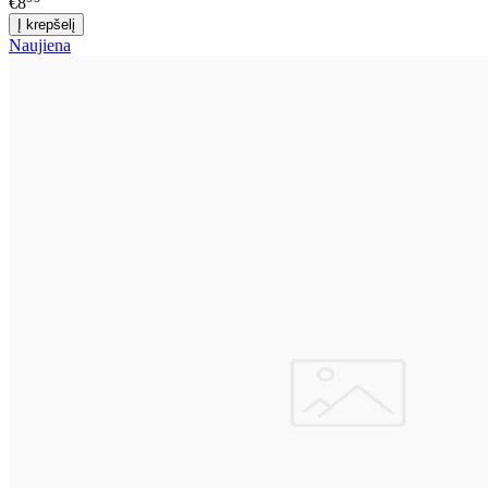
€8
Naujiena