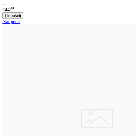
..
99
€44
Naujiena