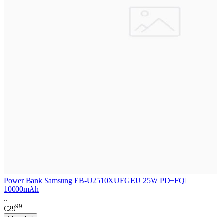
Power Bank Samsung EB-U2510XUEGEU 25W PD+FQI
10000mAh
..
99
€29