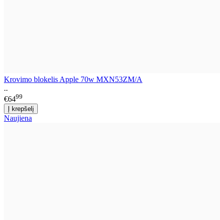
Krovimo blokelis Apple 70w MXN53ZM/A
..
99
€64
Naujiena