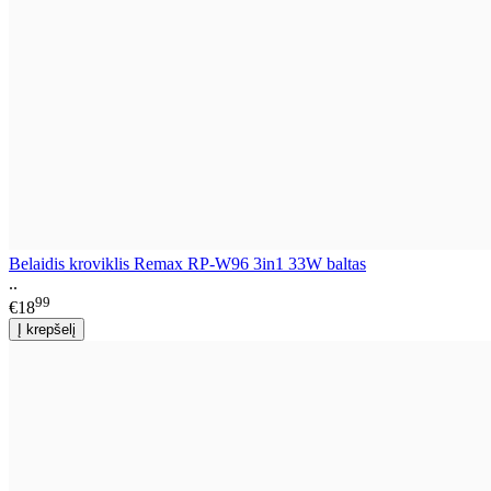
Belaidis kroviklis Remax RP-W96 3in1 33W baltas
..
99
€18