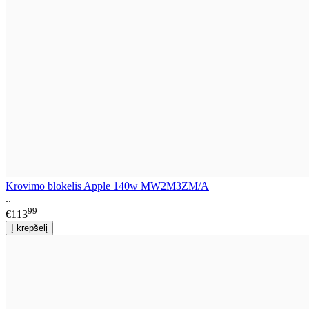
Krovimo blokelis Apple 140w MW2M3ZM/A
..
99
€113