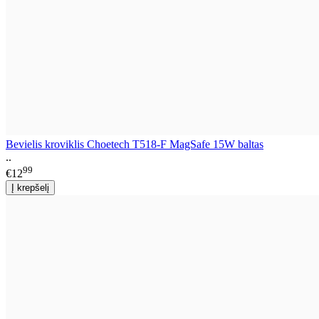
Bevielis kroviklis Choetech T518-F MagSafe 15W baltas
..
99
€12