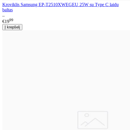
Kroviklis Samsung EP-T2510XWEGEU 25W su Type C laidu
baltas
..
99
€19