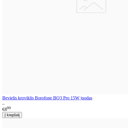
Bevielis kroviklis Borofone BQ3 Pro 15W juodas
..
99
€8