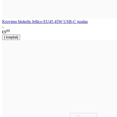
Krovimo blokelis Jellico EU45 45W USB-C juodas
..
99
€9