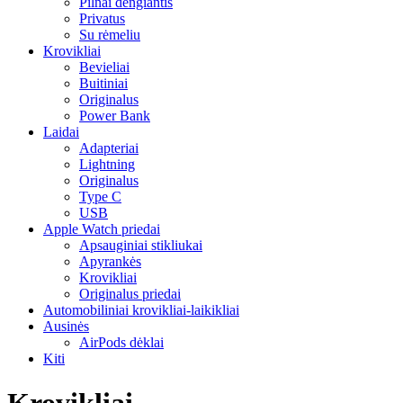
Pilnai dengiantis
Privatus
Su rėmeliu
Krovikliai
Bevieliai
Buitiniai
Originalus
Power Bank
Laidai
Adapteriai
Lightning
Originalus
Type C
USB
Apple Watch priedai
Apsauginiai stikliukai
Apyrankės
Krovikliai
Originalus priedai
Automobiliniai krovikliai-laikikliai
Ausinės
AirPods dėklai
Kiti
Krovikliai