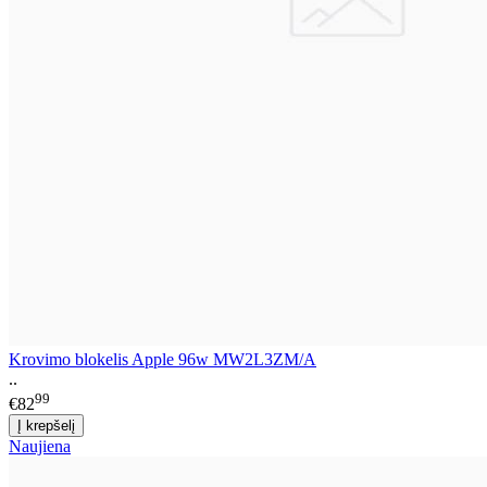
Krovimo blokelis Apple 96w MW2L3ZM/A
..
99
€82
Naujiena