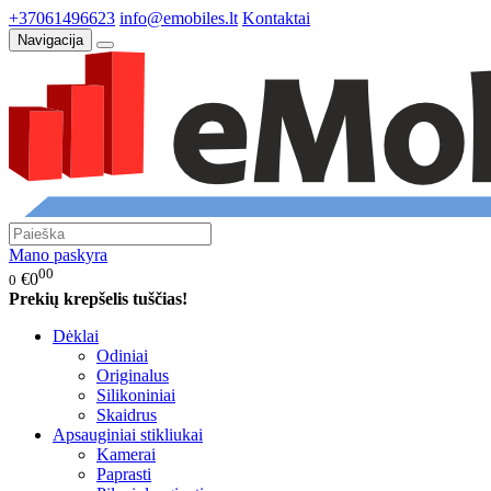
+37061496623
info@emobiles.lt
Kontaktai
Navigacija
Mano paskyra
00
€0
0
Prekių krepšelis tuščias!
Dėklai
Odiniai
Originalus
Silikoniniai
Skaidrus
Apsauginiai stikliukai
Kamerai
Paprasti