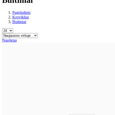
Pagrindinis
Krovikliai
Buitiniai
Naujiena