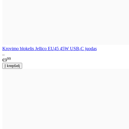
Krovimo blokelis Jellico EU45 45W USB-C juodas
..
99
€9