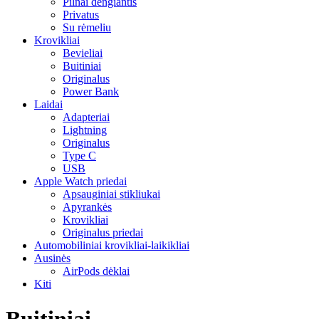
Pilnai dengiantis
Privatus
Su rėmeliu
Krovikliai
Bevieliai
Buitiniai
Originalus
Power Bank
Laidai
Adapteriai
Lightning
Originalus
Type C
USB
Apple Watch priedai
Apsauginiai stikliukai
Apyrankės
Krovikliai
Originalus priedai
Automobiliniai krovikliai-laikikliai
Ausinės
AirPods dėklai
Kiti
Buitiniai