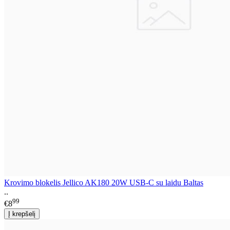
Krovimo blokelis Jellico AK180 20W USB-C su laidu Baltas
..
99
€8