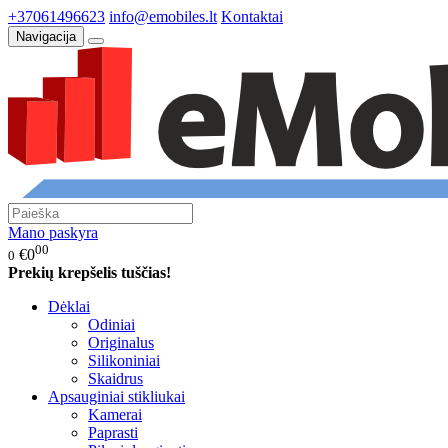
+37061496623
info@emobiles.lt
Kontaktai
Navigacija
Mano paskyra
00
€0
0
Prekių krepšelis tuščias!
Dėklai
Odiniai
Originalus
Silikoniniai
Skaidrus
Apsauginiai stikliukai
Kamerai
Paprasti