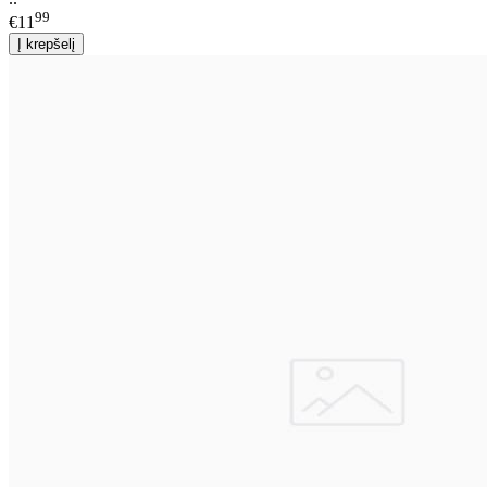
99
€11