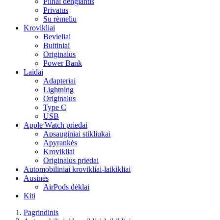
Pilnai dengiantis
Privatus
Su rėmeliu
Krovikliai
Bevieliai
Buitiniai
Originalus
Power Bank
Laidai
Adapteriai
Lightning
Originalus
Type C
USB
Apple Watch priedai
Apsauginiai stikliukai
Apyrankės
Krovikliai
Originalus priedai
Automobiliniai krovikliai-laikikliai
Ausinės
AirPods dėklai
Kiti
Pagrindinis