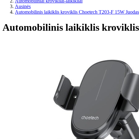
Automobiliniai krovikliai-laikikliai
Ausinės
Automobilinis laikiklis kroviklis Choetech T203-F 15W Juodas
Automobilinis laikiklis krovik