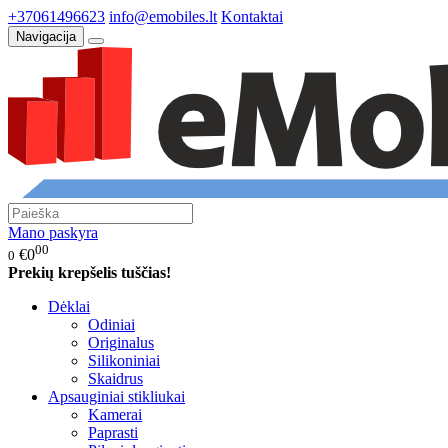
+37061496623
info@emobiles.lt
Kontaktai
Navigacija
Mano paskyra
00
€0
0
Prekių krepšelis tuščias!
Dėklai
Odiniai
Originalus
Silikoniniai
Skaidrus
Apsauginiai stikliukai
Kamerai
Paprasti