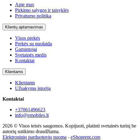
Apie mus
Pirkimo sąlygos ir taisyklės
Privatumo politika
Klientų aptarnavimas
Visos prekės
Prekės su nuolaida
Gamintojai
Svetainės medis
Kontaktai
Klientams
Klientams
Užsakymų istorija
Kontaktai
+37061496623
info@emobiles.lt
2026 © Visos teisės saugomos. Kopijuoti, platinti svetainės turinį be
autorių sutikimo draudžiama.
Elektroninių parduotuvių nuoma
-
eShoprent.com