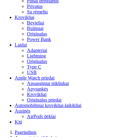
Pilnai dengiantis
Privatus
Su rėmeliu
Krovikliai
Bevieliai
Buitiniai
Originalus
Power Bank
Laidai
Adapteriai
Lightning
Originalus
Type C
USB
Apple Watch priedai
Apsauginiai stikliukai
Apyrankės
Krovikliai
Originalus priedai
Automobiliniai krovikliai-laikikliai
Ausinės
AirPods dėklai
Kiti
Pagrindinis