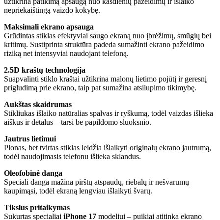
užtikrina patikimą apsaugą nuo kasdienių pažeidimų ir išlaiko
nepriekaištingą vaizdo kokybę.
Maksimali ekrano apsauga
Grūdintas stiklas efektyviai saugo ekraną nuo įbrėžimų, smūgių bei
kritimų. Sustiprinta struktūra padeda sumažinti ekrano pažeidimo
riziką net intensyviai naudojant telefoną.
2.5D kraštų technologija
Suapvalinti stiklo kraštai užtikrina malonų lietimo pojūtį ir geresnį
prigludimą prie ekrano, taip pat sumažina atsilupimo tikimybę.
Aukštas skaidrumas
Stikliukas išlaiko natūralias spalvas ir ryškumą, todėl vaizdas išlieka
aiškus ir detalus – tarsi be papildomo sluoksnio.
Jautrus lietimui
Plonas, bet tvirtas stiklas leidžia išlaikyti originalų ekrano jautrumą,
todėl naudojimasis telefonu išlieka sklandus.
Oleofobinė danga
Speciali danga mažina pirštų atspaudų, riebalų ir nešvarumų
kaupimąsi, todėl ekraną lengviau išlaikyti švarų.
Tikslus pritaikymas
Sukurtas specialiai
iPhone 17
modeliui – puikiai atitinka ekrano