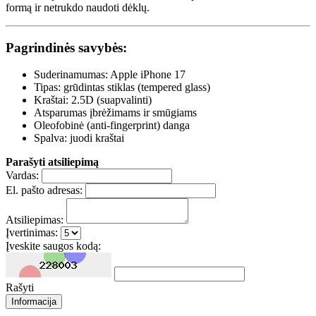
formą ir netrukdo naudoti dėklų.
Pagrindinės savybės:
Suderinamumas: Apple iPhone 17
Tipas: grūdintas stiklas (tempered glass)
Kraštai: 2.5D (suapvalinti)
Atsparumas įbrėžimams ir smūgiams
Oleofobinė (anti-fingerprint) danga
Spalva: juodi kraštai
Parašyti atsiliepimą
Vardas:
El. pašto adresas:
Atsiliepimas:
Įvertinimas:
Įveskite saugos kodą:
Rašyti
Informacija