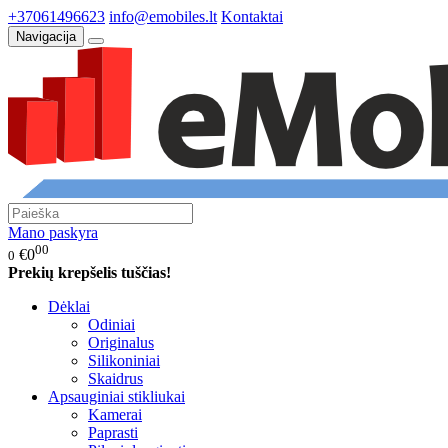
+37061496623
info@emobiles.lt
Kontaktai
Navigacija
Mano paskyra
00
€0
0
Prekių krepšelis tuščias!
Dėklai
Odiniai
Originalus
Silikoniniai
Skaidrus
Apsauginiai stikliukai
Kamerai
Paprasti