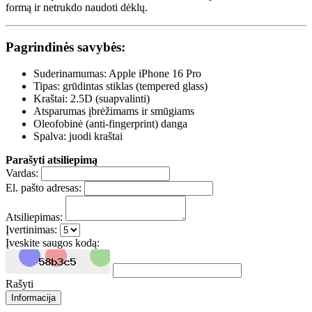
formą ir netrukdo naudoti dėklų.
Pagrindinės savybės:
Suderinamumas: Apple iPhone 16 Pro
Tipas: grūdintas stiklas (tempered glass)
Kraštai: 2.5D (suapvalinti)
Atsparumas įbrėžimams ir smūgiams
Oleofobinė (anti-fingerprint) danga
Spalva: juodi kraštai
Parašyti atsiliepimą
Vardas:
El. pašto adresas:
Atsiliepimas:
Įvertinimas:
Įveskite saugos kodą:
Rašyti
Informacija