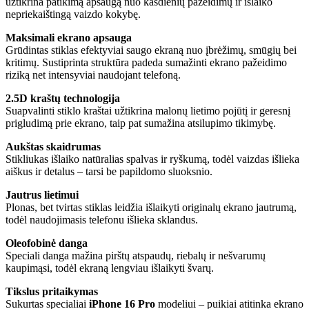
užtikrina patikimą apsaugą nuo kasdienių pažeidimų ir išlaiko
nepriekaištingą vaizdo kokybę.
Maksimali ekrano apsauga
Grūdintas stiklas efektyviai saugo ekraną nuo įbrėžimų, smūgių bei
kritimų. Sustiprinta struktūra padeda sumažinti ekrano pažeidimo
riziką net intensyviai naudojant telefoną.
2.5D kraštų technologija
Suapvalinti stiklo kraštai užtikrina malonų lietimo pojūtį ir geresnį
prigludimą prie ekrano, taip pat sumažina atsilupimo tikimybę.
Aukštas skaidrumas
Stikliukas išlaiko natūralias spalvas ir ryškumą, todėl vaizdas išlieka
aiškus ir detalus – tarsi be papildomo sluoksnio.
Jautrus lietimui
Plonas, bet tvirtas stiklas leidžia išlaikyti originalų ekrano jautrumą,
todėl naudojimasis telefonu išlieka sklandus.
Oleofobinė danga
Speciali danga mažina pirštų atspaudų, riebalų ir nešvarumų
kaupimąsi, todėl ekraną lengviau išlaikyti švarų.
Tikslus pritaikymas
Sukurtas specialiai
iPhone 16 Pro
modeliui – puikiai atitinka ekrano