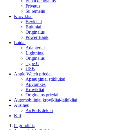
Pilnai dengiantis
Privatus
Su rėmeliu
Krovikliai
Bevieliai
Buitiniai
Originalus
Power Bank
Laidai
Adapteriai
Lightning
Originalus
Type C
USB
Apple Watch priedai
Apsauginiai stikliukai
Apyrankės
Krovikliai
Originalus priedai
Automobiliniai krovikliai-laikikliai
Ausinės
AirPods dėklai
Kiti
Pagrindinis