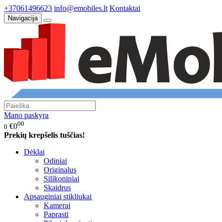
+37061496623
info@emobiles.lt
Kontaktai
Navigacija
Mano paskyra
00
€0
0
Prekių krepšelis tuščias!
Dėklai
Odiniai
Originalus
Silikoniniai
Skaidrus
Apsauginiai stikliukai
Kamerai
Paprasti