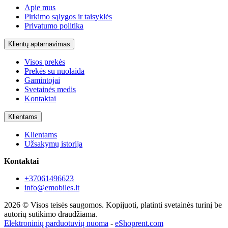
Apie mus
Pirkimo sąlygos ir taisyklės
Privatumo politika
Klientų aptarnavimas
Visos prekės
Prekės su nuolaida
Gamintojai
Svetainės medis
Kontaktai
Klientams
Klientams
Užsakymų istorija
Kontaktai
+37061496623
info@emobiles.lt
2026 © Visos teisės saugomos. Kopijuoti, platinti svetainės turinį be
autorių sutikimo draudžiama.
Elektroninių parduotuvių nuoma
-
eShoprent.com