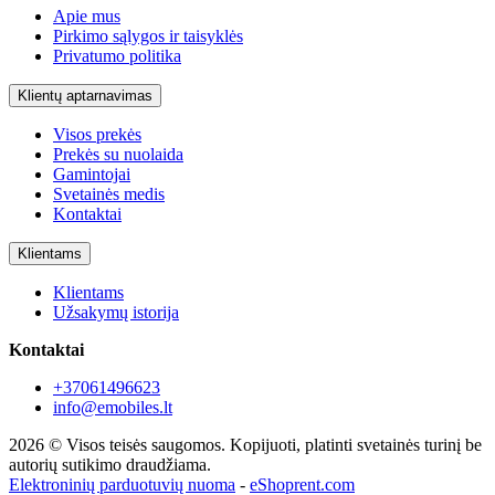
Apie mus
Pirkimo sąlygos ir taisyklės
Privatumo politika
Klientų aptarnavimas
Visos prekės
Prekės su nuolaida
Gamintojai
Svetainės medis
Kontaktai
Klientams
Klientams
Užsakymų istorija
Kontaktai
+37061496623
info@emobiles.lt
2026 © Visos teisės saugomos. Kopijuoti, platinti svetainės turinį be
autorių sutikimo draudžiama.
Elektroninių parduotuvių nuoma
-
eShoprent.com