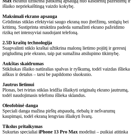
Max
ekranui užtikrina patikimą apsaugą nuo kasdienių pažeidimų ir
išlaiko nepriekaištingą vaizdo kokybę.
Maksimali ekrano apsauga
Grūdintas stiklas efektyviai saugo ekraną nuo įbrėžimų, smūgių bei
kritimų. Sustiprinta struktūra padeda sumažinti ekrano pažeidimo
riziką net intensyviai naudojant telefoną.
2.5D kraštų technologija
Suapvalinti stiklo kraštai užtikrina malonų lietimo pojūtį ir geresnį
prigludimą prie ekrano, taip pat sumažina atsilupimo tikimybę.
Aukštas skaidrumas
Stikliukas išlaiko natūralias spalvas ir ryškumą, todėl vaizdas išlieka
aiškus ir detalus – tarsi be papildomo sluoksnio.
Jautrus lietimui
Plonas, bet tvirtas stiklas leidžia išlaikyti originalų ekrano jautrumą,
todėl naudojimasis telefonu išlieka sklandus.
Oleofobinė danga
Speciali danga mažina pirštų atspaudų, riebalų ir nešvarumų
kaupimąsi, todėl ekraną lengviau išlaikyti švarų.
Tikslus pritaikymas
Sukurtas specialiai
iPhone 13 Pro Max
modeliui – puikiai atitinka