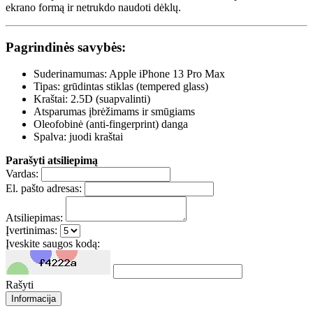
ekrano formą ir netrukdo naudoti dėklų.
Pagrindinės savybės:
Suderinamumas: Apple iPhone 13 Pro Max
Tipas: grūdintas stiklas (tempered glass)
Kraštai: 2.5D (suapvalinti)
Atsparumas įbrėžimams ir smūgiams
Oleofobinė (anti-fingerprint) danga
Spalva: juodi kraštai
Parašyti atsiliepimą
Vardas:
El. pašto adresas:
Atsiliepimas:
Įvertinimas:
Įveskite saugos kodą:
Rašyti
Informacija