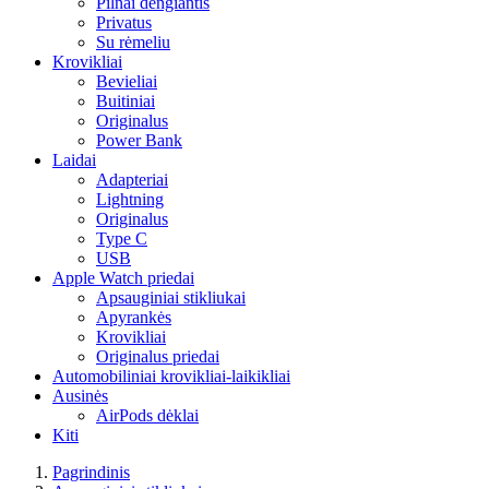
Pilnai dengiantis
Privatus
Su rėmeliu
Krovikliai
Bevieliai
Buitiniai
Originalus
Power Bank
Laidai
Adapteriai
Lightning
Originalus
Type C
USB
Apple Watch priedai
Apsauginiai stikliukai
Apyrankės
Krovikliai
Originalus priedai
Automobiliniai krovikliai-laikikliai
Ausinės
AirPods dėklai
Kiti
Pagrindinis