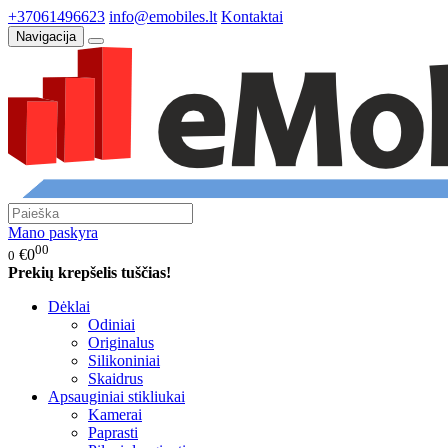
+37061496623
info@emobiles.lt
Kontaktai
Navigacija
Mano paskyra
00
€0
0
Prekių krepšelis tuščias!
Dėklai
Odiniai
Originalus
Silikoniniai
Skaidrus
Apsauginiai stikliukai
Kamerai
Paprasti