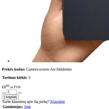
Prekės kodas:
Camera-screen-Air-Sidabrinis
Turimas kiekis:
3
99
€8
su PVM
Turite klausimų apie šią prekę?
Klauskite
Gamintojas:
3mk