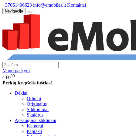
+37061496623
info@emobiles.lt
Kontaktai
Navigacija
Mano paskyra
00
€0
0
Prekių krepšelis tuščias!
Dėklai
Odiniai
Originalus
Silikoniniai
Skaidrus
Apsauginiai stikliukai
Kamerai
Paprasti