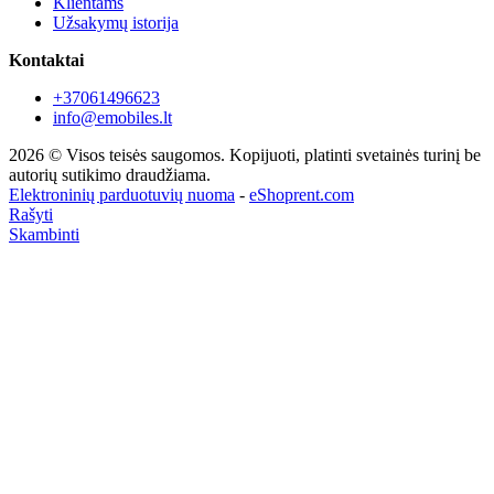
Klientams
Užsakymų istorija
Kontaktai
+37061496623
info@emobiles.lt
2026 © Visos teisės saugomos. Kopijuoti, platinti svetainės turinį be
autorių sutikimo draudžiama.
Elektroninių parduotuvių nuoma
-
eShoprent.com
Rašyti
Skambinti