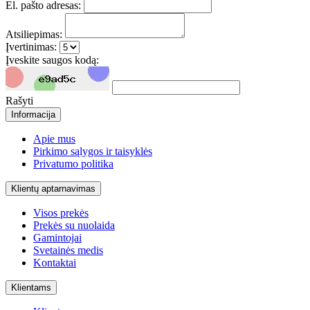
El. pašto adresas:
Atsiliepimas:
Įvertinimas:
Įveskite saugos kodą:
Rašyti
Informacija
Apie mus
Pirkimo sąlygos ir taisyklės
Privatumo politika
Klientų aptarnavimas
Visos prekės
Prekės su nuolaida
Gamintojai
Svetainės medis
Kontaktai
Klientams