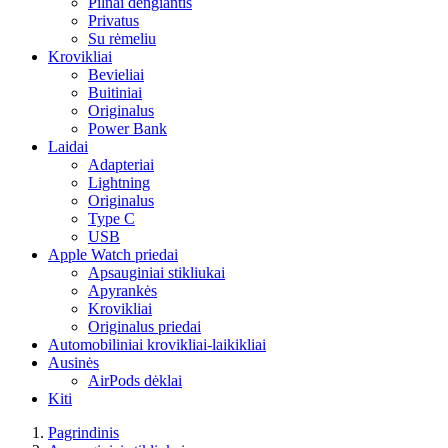
Pilnai dengiantis
Privatus
Su rėmeliu
Krovikliai
Bevieliai
Buitiniai
Originalus
Power Bank
Laidai
Adapteriai
Lightning
Originalus
Type C
USB
Apple Watch priedai
Apsauginiai stikliukai
Apyrankės
Krovikliai
Originalus priedai
Automobiliniai krovikliai-laikikliai
Ausinės
AirPods dėklai
Kiti
Pagrindinis