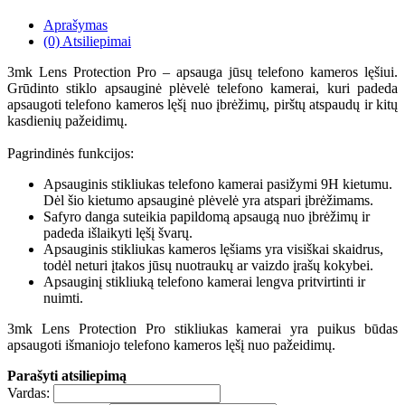
Aprašymas
(0) Atsiliepimai
3mk Lens Protection Pro – apsauga jūsų telefono kameros lęšiui.
Grūdinto stiklo apsauginė plėvelė telefono kamerai, kuri padeda
apsaugoti telefono kameros lęšį nuo įbrėžimų, pirštų atspaudų ir kitų
kasdienių pažeidimų.
Pagrindinės funkcijos:
Apsauginis stikliukas telefono kamerai pasižymi 9H kietumu.
Dėl šio kietumo apsauginė plėvelė yra atspari įbrėžimams.
Safyro danga suteikia papildomą apsaugą nuo įbrėžimų ir
padeda išlaikyti lęšį švarų.
Apsauginis stikliukas kameros lęšiams yra visiškai skaidrus,
todėl neturi įtakos jūsų nuotraukų ar vaizdo įrašų kokybei.
Apsauginį stikliuką telefono kamerai lengva pritvirtinti ir
nuimti.
3mk Lens Protection Pro stikliukas kamerai yra puikus būdas
apsaugoti išmaniojo telefono kameros lęšį nuo pažeidimų.
Parašyti atsiliepimą
Vardas: