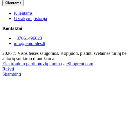
Klientams
Klientams
Užsakymų istorija
Kontaktai
+37061496623
info@emobiles.lt
2026 © Visos teisės saugomos. Kopijuoti, platinti svetainės turinį be
autorių sutikimo draudžiama.
Elektroninių parduotuvių nuoma
-
eShoprent.com
Rašyti
Skambinti