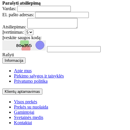
Parašyti atsiliepimą
Vardas:
El. pašto adresas:
Atsiliepimas:
Įvertinimas:
Įveskite saugos kodą:
Rašyti
Informacija
Apie mus
Pirkimo sąlygos ir taisyklės
Privatumo politika
Klientų aptarnavimas
Visos prekės
Prekės su nuolaida
Gamintojai
Svetainės medis
Kontaktai