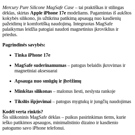
Mercury Pure Silicone MagSafe Case
– tai praktiškas ir stilingas
dėklas, skirtas
Apple iPhone 17e
modeliams. Pagamintas iš aukštos
kokybės silikono, jis užtikrina patikimą apsaugą nuo kasdienių
pažeidimų ir komfortišką naudojimą. Integruotas MagSafe
palaikymas leidžia patogiai naudoti magnetinius įkroviklius ir
priedus.
Pagrindinės savybės:
Tinka iPhone 17e
MagSafe suderinamumas
– patogus belaidis įkrovimas ir
magnetiniai aksesuarai
Apsauga nuo smūgių ir įbrėžimų
Minkštas silikonas
– malonus liesti, neslysta rankoje
Tikslūs išpjovimai
– patogus mygtukų ir jungčių naudojimas
Kodėl verta rinktis?
Šis silikoninis MagSafe dėklas – puikus pasirinkimas tiems, kurie
ieško patikimos apsaugos, minimalistinio dizaino ir kasdienio
patogumo savo iPhone telefonui.