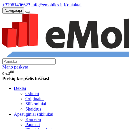
+37061496623
info@emobiles.lt
Kontaktai
Navigacija
Mano paskyra
00
€0
0
Prekių krepšelis tuščias!
Dėklai
Odiniai
Originalus
Silikoniniai
Skaidrus
Apsauginiai stikliukai
Kamerai
Paprasti