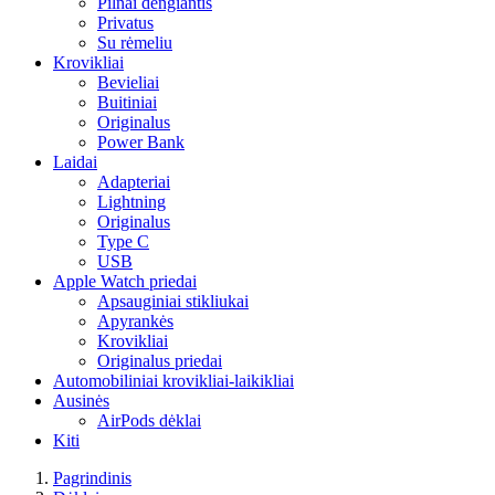
Pilnai dengiantis
Privatus
Su rėmeliu
Krovikliai
Bevieliai
Buitiniai
Originalus
Power Bank
Laidai
Adapteriai
Lightning
Originalus
Type C
USB
Apple Watch priedai
Apsauginiai stikliukai
Apyrankės
Krovikliai
Originalus priedai
Automobiliniai krovikliai-laikikliai
Ausinės
AirPods dėklai
Kiti
Pagrindinis