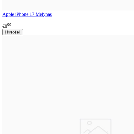
Apple iPhone 17 Mėlynas
..
99
€8