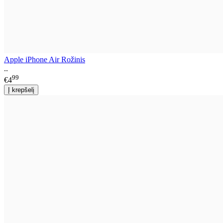
Apple iPhone Air Rožinis
..
99
€4