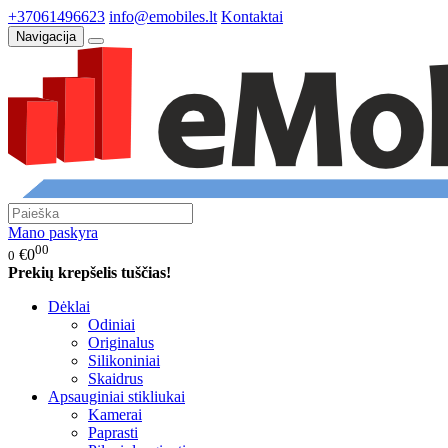
+37061496623
info@emobiles.lt
Kontaktai
Navigacija
Mano paskyra
00
€0
0
Prekių krepšelis tuščias!
Dėklai
Odiniai
Originalus
Silikoniniai
Skaidrus
Apsauginiai stikliukai
Kamerai
Paprasti