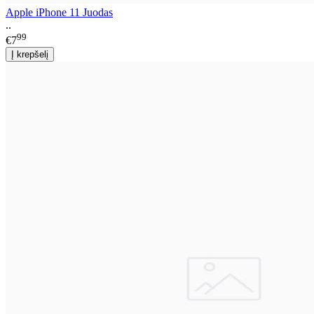
Apple iPhone 11 Juodas
..
99
€7