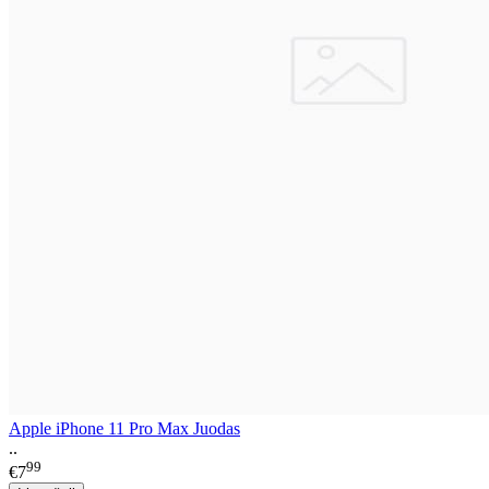
Apple iPhone 11 Pro Max Juodas
..
99
€7