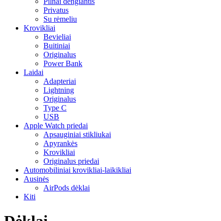
Pilnai dengiantis
Privatus
Su rėmeliu
Krovikliai
Bevieliai
Buitiniai
Originalus
Power Bank
Laidai
Adapteriai
Lightning
Originalus
Type C
USB
Apple Watch priedai
Apsauginiai stikliukai
Apyrankės
Krovikliai
Originalus priedai
Automobiliniai krovikliai-laikikliai
Ausinės
AirPods dėklai
Kiti
Dėklai