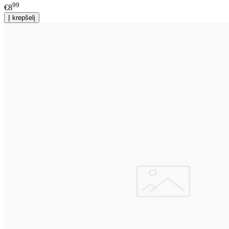
99
€8