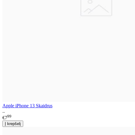
Apple iPhone 13 Skaidrus
..
99
€7