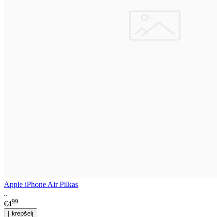
Apple iPhone Air Pilkas
..
99
€4