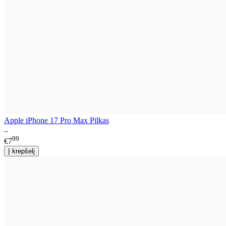
Apple iPhone 17 Pro Max Pilkas
..
99
€7