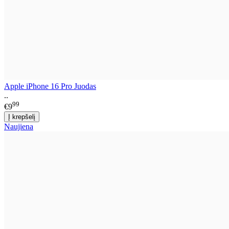
Apple iPhone 16 Pro Juodas
..
99
€9
Naujiena