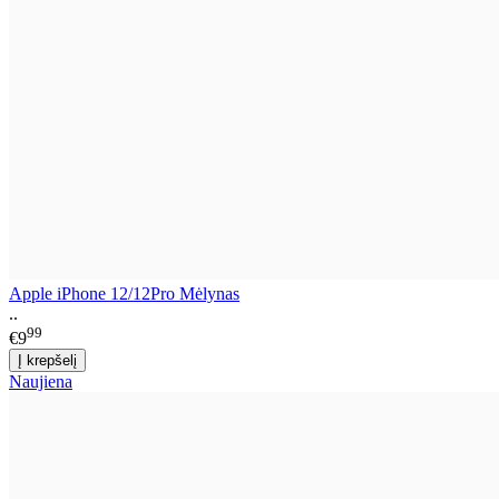
Apple iPhone 12/12Pro Mėlynas
..
99
€9
Naujiena