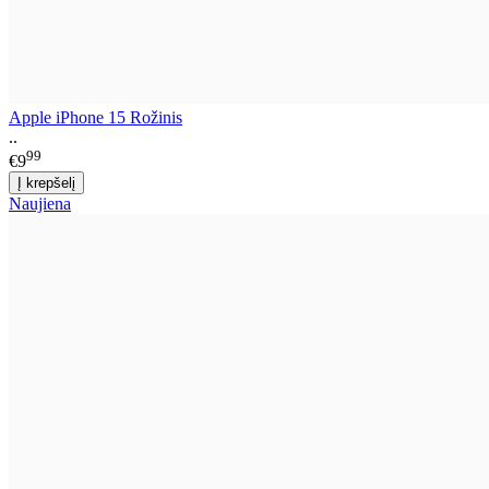
Apple iPhone 15 Rožinis
..
99
€9
Naujiena