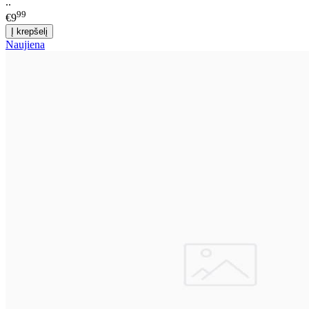
..
99
€9
Naujiena