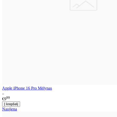
Apple iPhone 16 Pro Mėlynas
..
99
€9
Naujiena