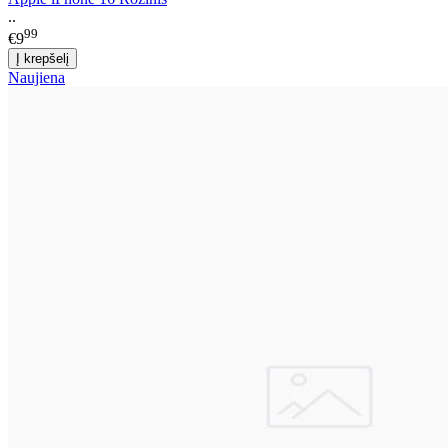
..
99
€9
Naujiena