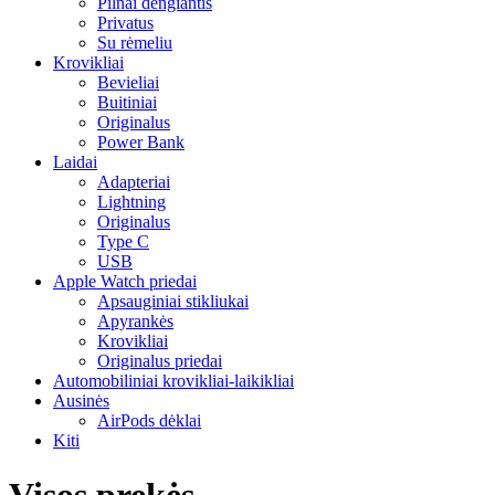
Pilnai dengiantis
Privatus
Su rėmeliu
Krovikliai
Bevieliai
Buitiniai
Originalus
Power Bank
Laidai
Adapteriai
Lightning
Originalus
Type C
USB
Apple Watch priedai
Apsauginiai stikliukai
Apyrankės
Krovikliai
Originalus priedai
Automobiliniai krovikliai-laikikliai
Ausinės
AirPods dėklai
Kiti
Visos prekės