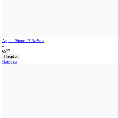
Apple iPhone 13 Rožinis
..
99
€9
Naujiena