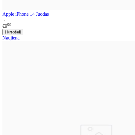
Apple iPhone 14 Juodas
..
99
€9
Naujiena