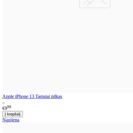
Apple iPhone 13 Tamsiai pilkas
..
99
€9
Naujiena