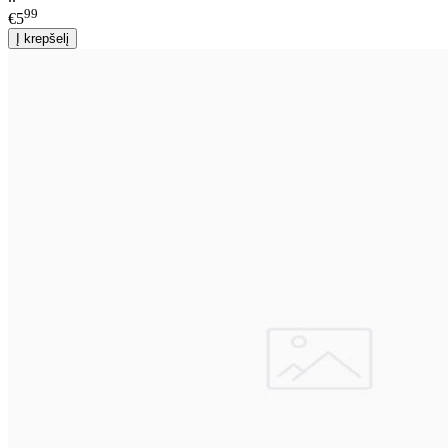
99
€5