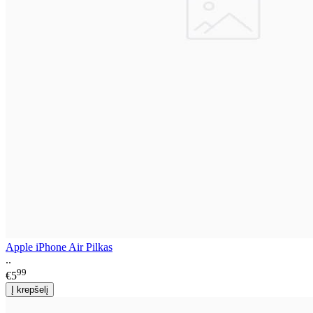
Apple iPhone Air Pilkas
..
99
€5