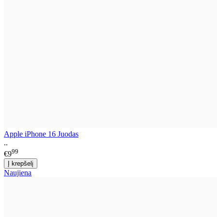
Apple iPhone 16 Juodas
..
99
€9
Naujiena