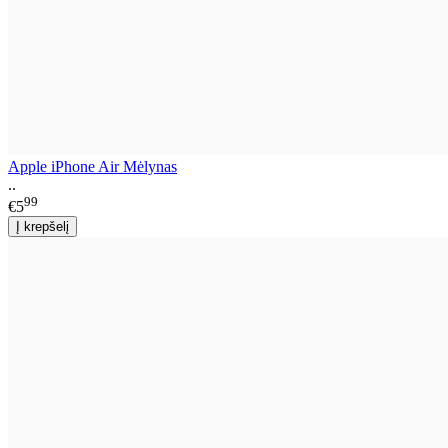
Apple iPhone Air Mėlynas
..
99
€5