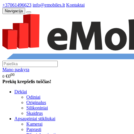
+37061496623
info@emobiles.lt
Kontaktai
Navigacija
Mano paskyra
00
€0
0
Prekių krepšelis tuščias!
Dėklai
Odiniai
Originalus
Silikoniniai
Skaidrus
Apsauginiai stikliukai
Kamerai
Paprasti