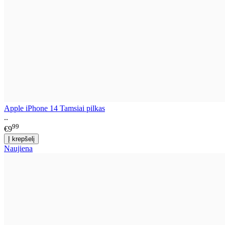
Apple iPhone 14 Tamsiai pilkas
..
99
€9
Naujiena