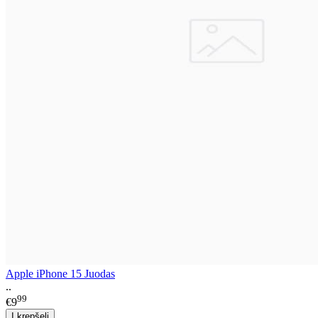
Apple iPhone 15 Juodas
..
99
€9